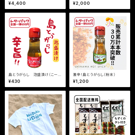
¥4,400
¥2,000
島とうがらし 泡盛漬け（こーれ
激辛！島とうがらし（粉末）
ーぐす）35ｇ
¥430
¥1,200