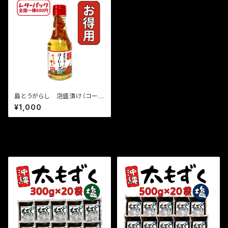
島とうがらし 泡盛漬け（コーレ
ーグス）150ｇ
¥1,000
セール中の商品