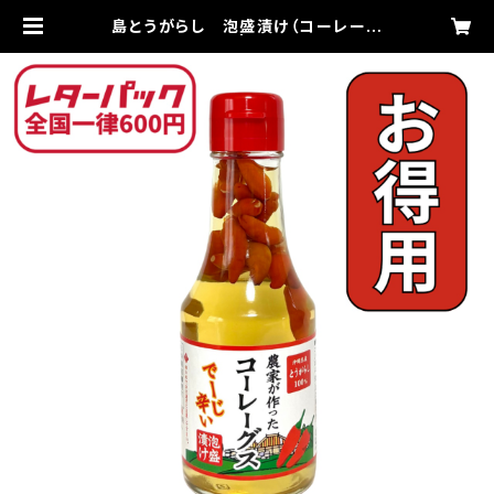
島とうがらし 泡盛漬け（コーレーグ
ス）150ｇ | セイワ食品