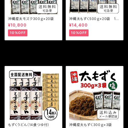
沖縄産太モズク300ｇ×20袋
沖縄太もずく500ｇ×20袋 10
kg
¥10,800
¥14,400
10%OFF
10%OFF
その他の商品
もずくうどん（14食つゆ付）
沖縄産太もずく300ｇ×3袋