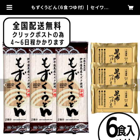
もずくうどん（6食つゆ付） | セイワ食
品