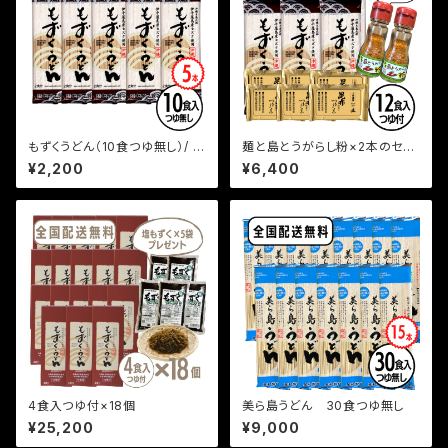
もずくうどん（10食つゆ無し）/ 5
麺と島とうがらし粉×2本のセッ
本
ト（12食つゆ付）
¥2,200
¥6,400
4食入つゆ付×18個
美ら島うどん 30食つゆ無し
¥25,200
¥9,000