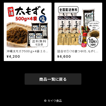
沖縄太モズク500ｇ×4袋 2.0k
詰合せ①（10食つゆ付、もずく、
g
とうがらし泡盛漬け）
¥4,200
¥4,600
商品一覧に戻る
© セイワ食品