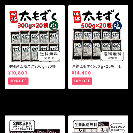
沖縄産太モズク300ｇ×20袋
沖縄太もずく500ｇ×20袋 10
kg
¥10,800
¥14,400
10%OFF
10%OFF
その他の商品