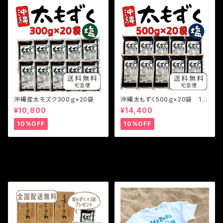
沖縄産太モズク300ｇ×20袋
沖縄太もずく500ｇ×20袋 10
kg
¥10,800
¥14,400
10%OFF
10%OFF
その他の商品