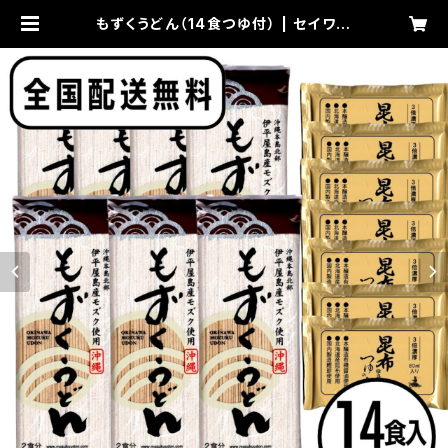
もずくうどん（14食つゆ付） | セイワ食
品