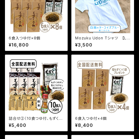
6食入つゆ付×8個
Mozuku Udon Tシャツ 【Lサ
イズ】送料無料
¥16,800
¥3,500
詰合せ②（10食つゆ付、もずく、
6食入つゆ付×4個
島とうがらし粉末）
¥5,400
¥8,400