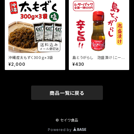
沖縄産太もずく300ｇ×3袋
島とうがらし 泡盛漬け（こーれ
ーぐす）35ｇ
¥2,000
¥430
商品一覧に戻る
© セイワ食品
Powered by