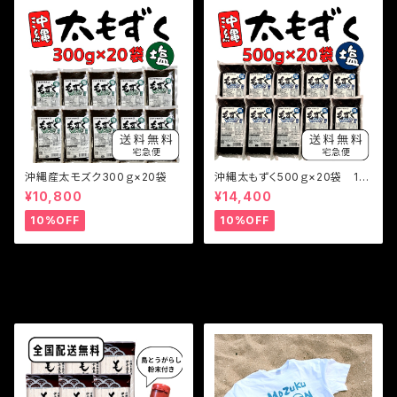
沖縄産太モズク300ｇ×20袋
沖縄太もずく500ｇ×20袋 10
kg
¥10,800
¥14,400
10%OFF
10%OFF
その他の商品