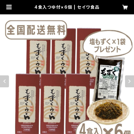
4食入つゆ付×6個 | セイワ食品