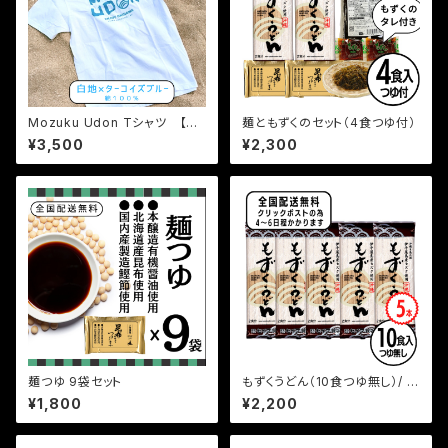
Mozuku Udon Tシャツ 【XL
麺ともずくのセット（4食つゆ付）
サイズ】送料無料
¥3,500
¥2,300
麺つゆ 9袋セット
もずくうどん（10食つゆ無し）/ 5
本
¥1,800
¥2,200