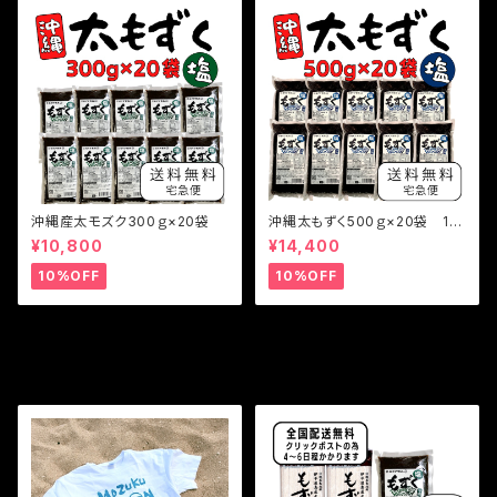
沖縄産太モズク300ｇ×20袋
沖縄太もずく500ｇ×20袋 10
kg
¥10,800
¥14,400
10%OFF
10%OFF
その他の商品