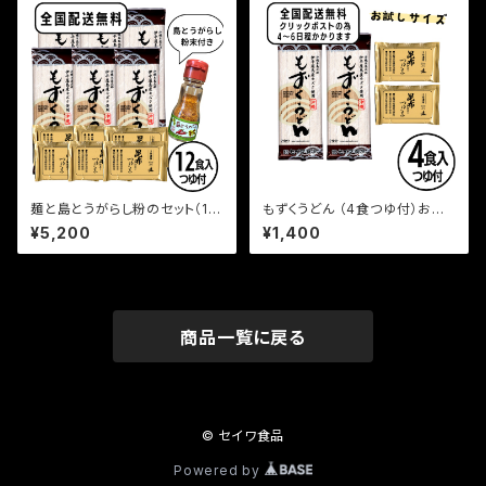
麺と島とうがらし粉のセット（12
もずくうどん （4食つゆ付）お試
食つゆ付）
しサイズ
¥5,200
¥1,400
商品一覧に戻る
© セイワ食品
Powered by