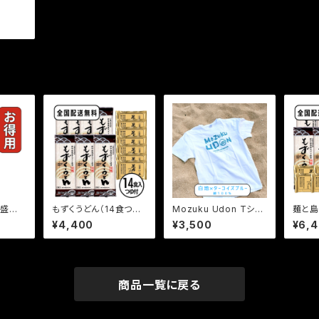
泡盛漬
もずくうどん（14食つゆ
Mozuku Udon Tシャ
麺と島
150ｇ
付）
ツ 【Mサイズ】送料無
本のセ
¥4,400
¥3,500
¥6,
料
付）
商品一覧に戻る