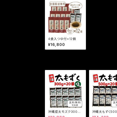
4食入つゆ付×12個
¥16,800
セール中の商品
沖縄産太モズク300ｇ×
沖縄太もずく500
20袋
袋 10kg