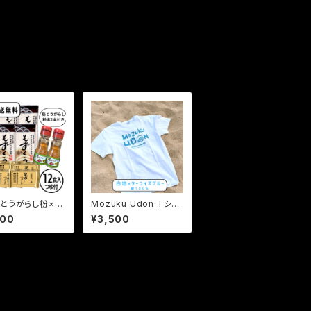
とうがらし粉×2
Mozuku Udon Tシャ
ット（12食つゆ
ツ 【XLサイズ】送料無
400
¥3,500
料