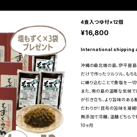
4食入つゆ付×12個
¥16,800
International shipping 
沖縄の最北端の島、伊平屋
だけで作ったツルツル、もちも
に練り込むことで食塩を一切
また、南の島の温暖な気候で
が引き立ち、より旨味のある
だわりが！昆布の旨味を凝
無添加で冷麺、温麺どちらで
10ヶ月