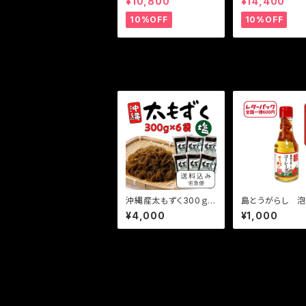
¥10,800
¥14,400
10%OFF
10%OFF
その他の商品
沖縄産太もずく300ｇ×
島とうがらし 
6袋
け（コーレーグス）
¥4,000
¥1,000