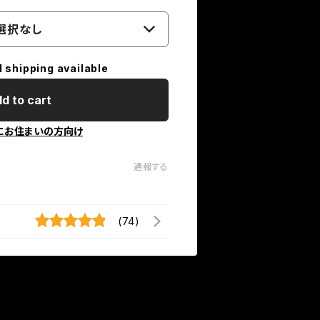
選択なし
l shipping available
d to cart
にお住まいの方向け
通報する
(74)