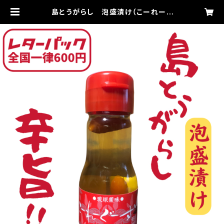
島とうがらし 泡盛漬け（こーれーぐ
す）35ｇ | セイワ食品