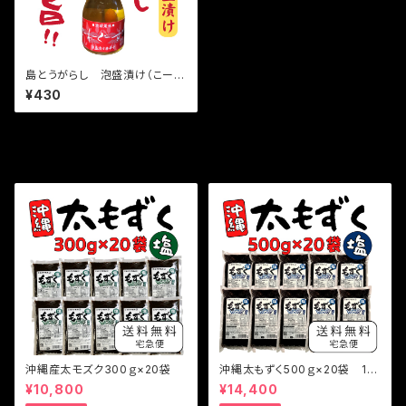
島とうがらし 泡盛漬け（こーれ
ーぐす）35ｇ
¥430
セール中の商品
沖縄産太モズク300ｇ×20袋
沖縄太もずく500ｇ×20袋 10
kg
¥10,800
¥14,400