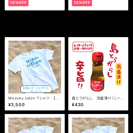
10%OFF
10%OFF
その他の商品
Mozuku Udon Tシャツ 【XL
島とうがらし 泡盛漬け（こーれ
サイズ】送料無料
ーぐす）35ｇ
¥3,500
¥430